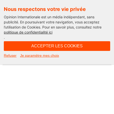
Nous respectons votre vie privée
Opinion Internationale est un média indépendant, sans
publicité. En poursuivant votre navigation, vous acceptez
l’utilisation de Cookies. Pour en savoir plus, consultez notre
Not Found
politique de confidentialité ici
.
Apologies, but the page you requested could not be found. Perhaps
searching will help.
ACCEPTER LES COOKIES
Rechercher :
Refuser
Je paramètre mes choix
©2026 Opinion internationale -
Mentions légales
-
CGV
-
Charte de confidentialité
-
Cookies