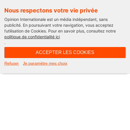
Nous respectons votre vie privée
Opinion Internationale est un média indépendant, sans
publicité. En poursuivant votre navigation, vous acceptez
l’utilisation de Cookies. Pour en savoir plus, consultez notre
Not Found
politique de confidentialité ici
.
Apologies, but the page you requested could not be found. Perhaps
searching will help.
ACCEPTER LES COOKIES
Rechercher :
Refuser
Je paramètre mes choix
©2026 Opinion internationale -
Mentions légales
-
CGV
-
Charte de confidentialité
-
Cookies