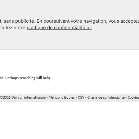
, sans publicité. En poursuivant votre navigation, vous accepte
nsultez notre
politique de confidentialité ici
.
INTERNATIONAL
EN 360°
d. Perhaps searching will help.
©2026 Opinion internationale -
Mentions légales
-
CGV
-
Charte de confidentialité
-
Cookie