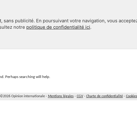
, sans publicité. En poursuivant votre navigation, vous accepte
nsultez notre
politique de confidentialité ici
.
INTERNATIONAL
EN 360°
d. Perhaps searching will help.
©2026 Opinion internationale -
Mentions légales
-
CGV
-
Charte de confidentialité
-
Cookie