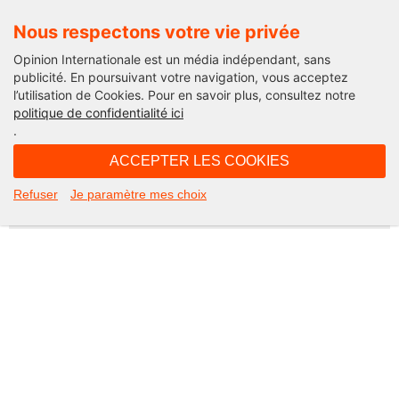
Nous respectons votre vie privée
Opinion Internationale est un média indépendant, sans
publicité. En poursuivant votre navigation, vous acceptez
l’utilisation de Cookies. Pour en savoir plus, consultez notre
Not Found
politique de confidentialité ici
.
Apologies, but the page you requested could not be found. Perhaps
searching will help.
ACCEPTER LES COOKIES
Rechercher :
Refuser
Je paramètre mes choix
©2026 Opinion internationale -
Mentions légales
-
CGV
-
Charte de confidentialité
-
Cookies