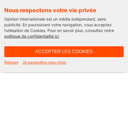
Nous respectons votre vie privée
Opinion Internationale est un média indépendant, sans
publicité. En poursuivant votre navigation, vous acceptez
l’utilisation de Cookies. Pour en savoir plus, consultez notre
Not Found
politique de confidentialité ici
.
Apologies, but the page you requested could not be found. Perhaps
searching will help.
ACCEPTER LES COOKIES
Rechercher :
Refuser
Je paramètre mes choix
©2026 Opinion internationale -
Mentions légales
-
CGV
-
Charte de confidentialité
-
Cookies