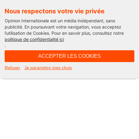
Nous respectons votre vie privée
Opinion Internationale est un média indépendant, sans
publicité. En poursuivant votre navigation, vous acceptez
l’utilisation de Cookies. Pour en savoir plus, consultez notre
Not Found
politique de confidentialité ici
.
Apologies, but the page you requested could not be found. Perhaps
searching will help.
ACCEPTER LES COOKIES
Rechercher :
Refuser
Je paramètre mes choix
©2026 Opinion internationale -
Mentions légales
-
CGV
-
Charte de confidentialité
-
Cookies