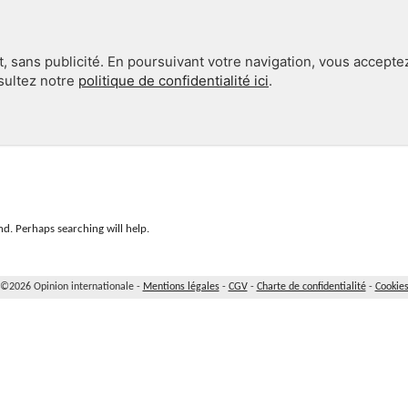
, sans publicité. En poursuivant votre navigation, vous accepte
nsultez notre
politique de confidentialité ici
.
INTERNATIONAL
EN 360°
d. Perhaps searching will help.
©2026 Opinion internationale -
Mentions légales
-
CGV
-
Charte de confidentialité
-
Cookie