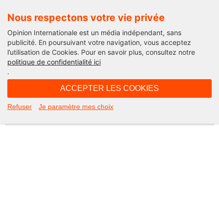
Nous respectons votre vie privée
Opinion Internationale est un média indépendant, sans
publicité. En poursuivant votre navigation, vous acceptez
l’utilisation de Cookies. Pour en savoir plus, consultez notre
Not Found
politique de confidentialité ici
.
Apologies, but the page you requested could not be found. Perhaps
searching will help.
ACCEPTER LES COOKIES
Rechercher :
Refuser
Je paramètre mes choix
©2026 Opinion internationale -
Mentions légales
-
CGV
-
Charte de confidentialité
-
Cookies