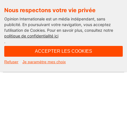
Nous respectons votre vie privée
Opinion Internationale est un média indépendant, sans
publicité. En poursuivant votre navigation, vous acceptez
l’utilisation de Cookies. Pour en savoir plus, consultez notre
Not Found
politique de confidentialité ici
.
Apologies, but the page you requested could not be found. Perhaps
searching will help.
ACCEPTER LES COOKIES
Rechercher :
Refuser
Je paramètre mes choix
©2026 Opinion internationale -
Mentions légales
-
CGV
-
Charte de confidentialité
-
Cookies