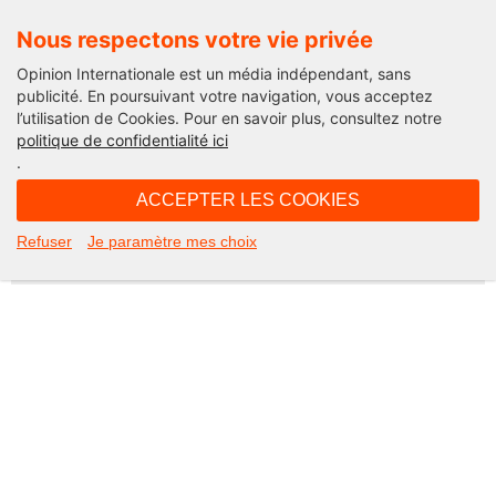
Nous respectons votre vie privée
Opinion Internationale est un média indépendant, sans
publicité. En poursuivant votre navigation, vous acceptez
l’utilisation de Cookies. Pour en savoir plus, consultez notre
Not Found
politique de confidentialité ici
.
Apologies, but the page you requested could not be found. Perhaps
searching will help.
ACCEPTER LES COOKIES
Rechercher :
Refuser
Je paramètre mes choix
©2026 Opinion internationale -
Mentions légales
-
CGV
-
Charte de confidentialité
-
Cookies