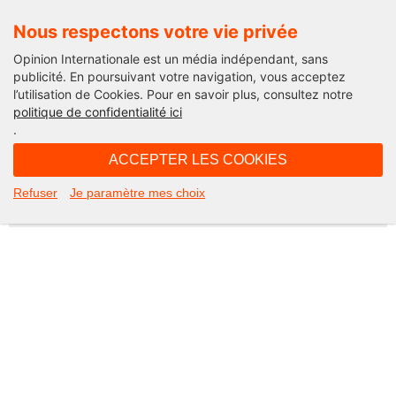
Nous respectons votre vie privée
Opinion Internationale est un média indépendant, sans
publicité. En poursuivant votre navigation, vous acceptez
l’utilisation de Cookies. Pour en savoir plus, consultez notre
Not Found
politique de confidentialité ici
.
Apologies, but the page you requested could not be found. Perhaps
searching will help.
ACCEPTER LES COOKIES
Rechercher :
Refuser
Je paramètre mes choix
©2026 Opinion internationale -
Mentions légales
-
CGV
-
Charte de confidentialité
-
Cookies