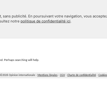
, sans publicité. En poursuivant votre navigation, vous accepte
nsultez notre
politique de confidentialité ici
.
INTERNATIONAL
EN 360°
d. Perhaps searching will help.
©2026 Opinion internationale -
Mentions légales
-
CGV
-
Charte de confidentialité
-
Cookie