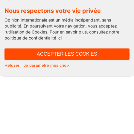
Nous respectons votre vie privée
Opinion Internationale est un média indépendant, sans
publicité. En poursuivant votre navigation, vous acceptez
l’utilisation de Cookies. Pour en savoir plus, consultez notre
Not Found
politique de confidentialité ici
.
Apologies, but the page you requested could not be found. Perhaps
searching will help.
ACCEPTER LES COOKIES
Rechercher :
Refuser
Je paramètre mes choix
©2026 Opinion internationale -
Mentions légales
-
CGV
-
Charte de confidentialité
-
Cookies