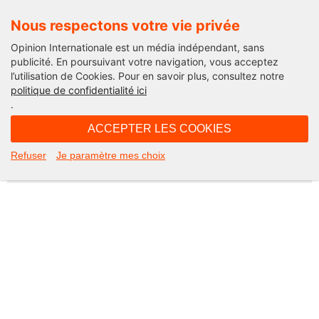
Nous respectons votre vie privée
Opinion Internationale est un média indépendant, sans
publicité. En poursuivant votre navigation, vous acceptez
l’utilisation de Cookies. Pour en savoir plus, consultez notre
Not Found
politique de confidentialité ici
.
Apologies, but the page you requested could not be found. Perhaps
searching will help.
ACCEPTER LES COOKIES
Rechercher :
Refuser
Je paramètre mes choix
©2026 Opinion internationale -
Mentions légales
-
CGV
-
Charte de confidentialité
-
Cookies