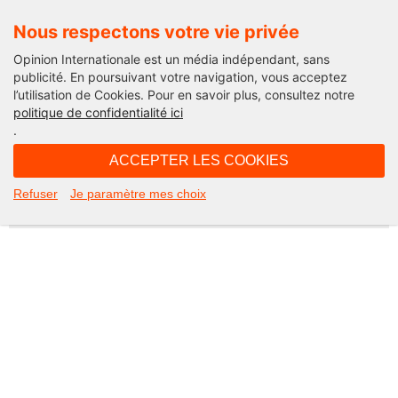
Nous respectons votre vie privée
Opinion Internationale est un média indépendant, sans
publicité. En poursuivant votre navigation, vous acceptez
l’utilisation de Cookies. Pour en savoir plus, consultez notre
Not Found
politique de confidentialité ici
.
Apologies, but the page you requested could not be found. Perhaps
searching will help.
ACCEPTER LES COOKIES
Rechercher :
Refuser
Je paramètre mes choix
©2026 Opinion internationale -
Mentions légales
-
CGV
-
Charte de confidentialité
-
Cookies