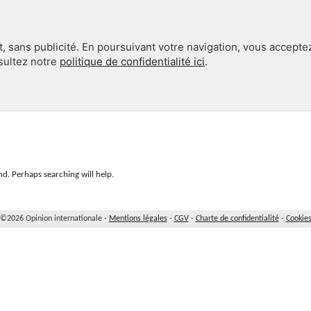
, sans publicité. En poursuivant votre navigation, vous accepte
nsultez notre
politique de confidentialité ici
.
INTERNATIONAL
EN 360°
d. Perhaps searching will help.
©2026 Opinion internationale -
Mentions légales
-
CGV
-
Charte de confidentialité
-
Cookie