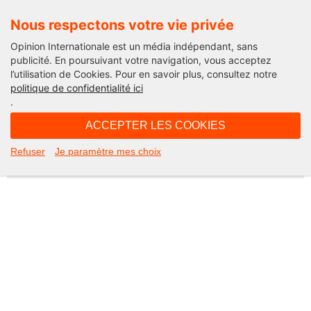
Nous respectons votre vie privée
Opinion Internationale est un média indépendant, sans
publicité. En poursuivant votre navigation, vous acceptez
l’utilisation de Cookies. Pour en savoir plus, consultez notre
Not Found
politique de confidentialité ici
.
Apologies, but the page you requested could not be found. Perhaps
searching will help.
ACCEPTER LES COOKIES
Rechercher :
Refuser
Je paramètre mes choix
©2026 Opinion internationale -
Mentions légales
-
CGV
-
Charte de confidentialité
-
Cookies