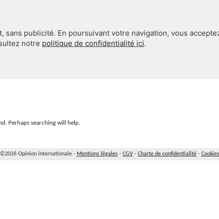
, sans publicité. En poursuivant votre navigation, vous accepte
nsultez notre
politique de confidentialité ici
.
INTERNATIONAL
EN 360°
d. Perhaps searching will help.
©2026 Opinion internationale -
Mentions légales
-
CGV
-
Charte de confidentialité
-
Cookie