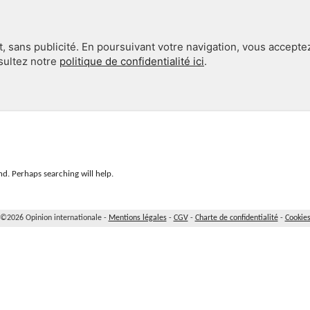
, sans publicité. En poursuivant votre navigation, vous accepte
nsultez notre
politique de confidentialité ici
.
INTERNATIONAL
EN 360°
d. Perhaps searching will help.
©2026 Opinion internationale -
Mentions légales
-
CGV
-
Charte de confidentialité
-
Cookie