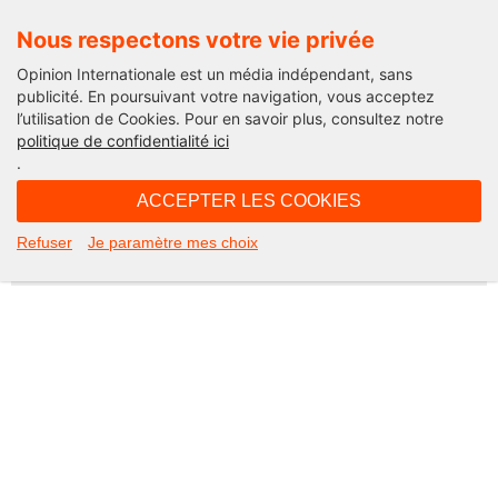
Nous respectons votre vie privée
Opinion Internationale est un média indépendant, sans
publicité. En poursuivant votre navigation, vous acceptez
l’utilisation de Cookies. Pour en savoir plus, consultez notre
Not Found
politique de confidentialité ici
.
Apologies, but the page you requested could not be found. Perhaps
searching will help.
ACCEPTER LES COOKIES
Rechercher :
Refuser
Je paramètre mes choix
©2026 Opinion internationale -
Mentions légales
-
CGV
-
Charte de confidentialité
-
Cookies