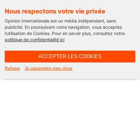
Nous respectons votre vie privée
Opinion Internationale est un média indépendant, sans
publicité. En poursuivant votre navigation, vous acceptez
l’utilisation de Cookies. Pour en savoir plus, consultez notre
Not Found
politique de confidentialité ici
.
Apologies, but the page you requested could not be found. Perhaps
searching will help.
ACCEPTER LES COOKIES
Rechercher :
Refuser
Je paramètre mes choix
©2026 Opinion internationale -
Mentions légales
-
CGV
-
Charte de confidentialité
-
Cookies