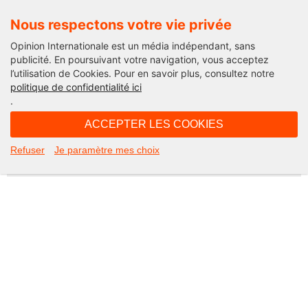
Nous respectons votre vie privée
Opinion Internationale est un média indépendant, sans
publicité. En poursuivant votre navigation, vous acceptez
l’utilisation de Cookies. Pour en savoir plus, consultez notre
Not Found
politique de confidentialité ici
.
Apologies, but the page you requested could not be found. Perhaps
searching will help.
ACCEPTER LES COOKIES
Rechercher :
Refuser
Je paramètre mes choix
©2026 Opinion internationale -
Mentions légales
-
CGV
-
Charte de confidentialité
-
Cookies