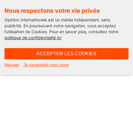
Nous respectons votre vie privée
Opinion Internationale est un média indépendant, sans
publicité. En poursuivant votre navigation, vous acceptez
l’utilisation de Cookies. Pour en savoir plus, consultez notre
Not Found
politique de confidentialité ici
.
Apologies, but the page you requested could not be found. Perhaps
searching will help.
ACCEPTER LES COOKIES
Rechercher :
Refuser
Je paramètre mes choix
©2026 Opinion internationale -
Mentions légales
-
CGV
-
Charte de confidentialité
-
Cookies