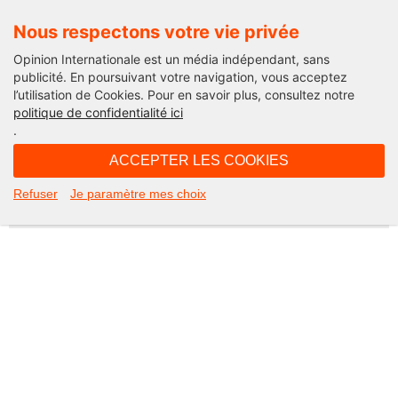
Nous respectons votre vie privée
Opinion Internationale est un média indépendant, sans
publicité. En poursuivant votre navigation, vous acceptez
l’utilisation de Cookies. Pour en savoir plus, consultez notre
Not Found
politique de confidentialité ici
.
Apologies, but the page you requested could not be found. Perhaps
searching will help.
ACCEPTER LES COOKIES
Rechercher :
Refuser
Je paramètre mes choix
©2026 Opinion internationale -
Mentions légales
-
CGV
-
Charte de confidentialité
-
Cookies