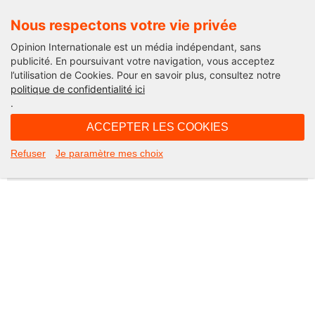
Nous respectons votre vie privée
Opinion Internationale est un média indépendant, sans
publicité. En poursuivant votre navigation, vous acceptez
l’utilisation de Cookies. Pour en savoir plus, consultez notre
Not Found
politique de confidentialité ici
.
Apologies, but the page you requested could not be found. Perhaps
searching will help.
ACCEPTER LES COOKIES
Rechercher :
Refuser
Je paramètre mes choix
©2026 Opinion internationale -
Mentions légales
-
CGV
-
Charte de confidentialité
-
Cookies