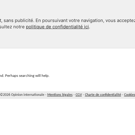
, sans publicité. En poursuivant votre navigation, vous accepte
nsultez notre
politique de confidentialité ici
.
INTERNATIONAL
EN 360°
d. Perhaps searching will help.
©2026 Opinion internationale -
Mentions légales
-
CGV
-
Charte de confidentialité
-
Cookie