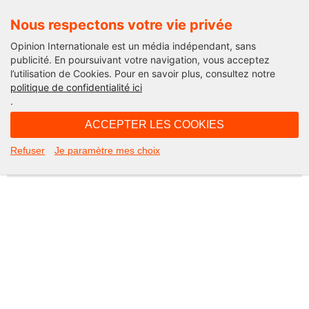
Nous respectons votre vie privée
Opinion Internationale est un média indépendant, sans
publicité. En poursuivant votre navigation, vous acceptez
l’utilisation de Cookies. Pour en savoir plus, consultez notre
Not Found
politique de confidentialité ici
.
Apologies, but the page you requested could not be found. Perhaps
searching will help.
ACCEPTER LES COOKIES
Rechercher :
Refuser
Je paramètre mes choix
©2026 Opinion internationale -
Mentions légales
-
CGV
-
Charte de confidentialité
-
Cookies