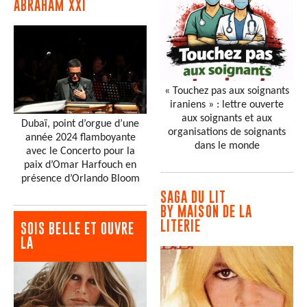
ABRAHAM XXI
« Touchez pas aux soignants
iraniens » : lettre ouverte
aux soignants et aux
Dubaï, point d’orgue d’une
organisations de soignants
année 2024 flamboyante
dans le monde
avec le Concerto pour la
paix d’Omar Harfouch en
présence d’Orlando Bloom
SAGA DU LIT
BY MAISON DE LA
LITERIE
SOIS BELLE ET OUVRE
LA