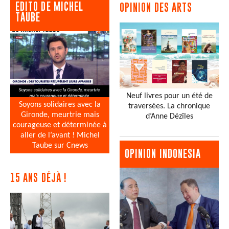
EDITO DE MICHEL
OPINION DES ARTS
TAUBE
Neuf livres pour un été de
Soyons solidaires avec la
traversées. La chronique
Gironde, meurtrie mais
d’Anne Dézîles
courageuse et déterminée à
aller de l’avant ! Michel
Taube sur Cnews
OPINION INDONESIA
15 ANS DÉJÀ !