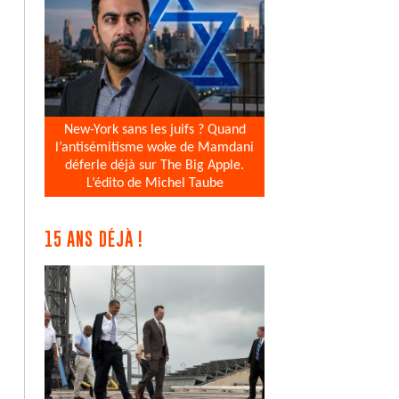
New-York sans les juifs ? Quand
l’antisémitisme woke de Mamdani
déferle déjà sur The Big Apple.
L’édito de Michel Taube
15 ANS DÉJÀ !