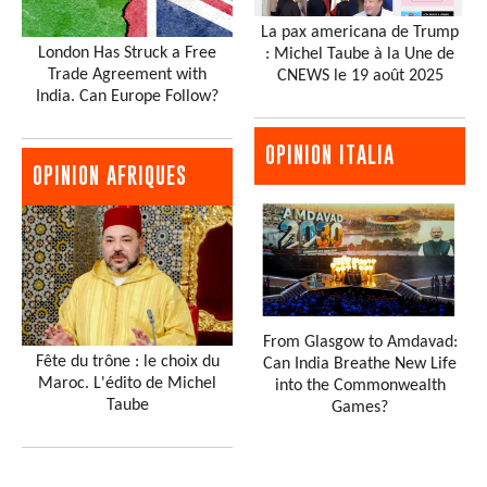
La pax americana de Trump
London Has Struck a Free
: Michel Taube à la Une de
Trade Agreement with
CNEWS le 19 août 2025
India. Can Europe Follow?
OPINION ITALIA
OPINION AFRIQUES
From Glasgow to Amdavad:
Fête du trône : le choix du
Can India Breathe New Life
Maroc. L'édito de Michel
into the Commonwealth
Taube
Games?