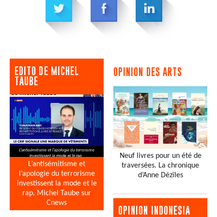
EDITO DE MICHEL
OPINION DES ARTS
TAUBE
Neuf livres pour un été de
L’antisémitisme et
traversées. La chronique
l’apologie du terrorisme
d’Anne Dézîles
investissent la mode et le
rap. Michel Taube sur
Cnews
OPINION INDONESIA