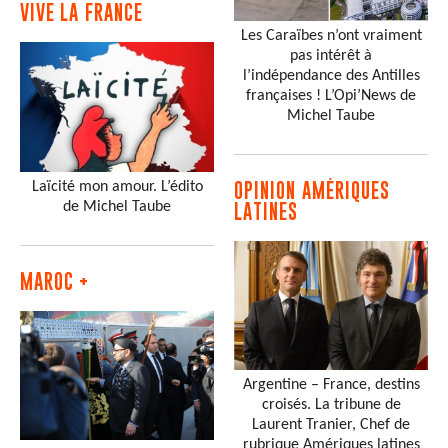
VIVE LA FRANCE
Les Caraïbes n’ont vraiment
pas intérêt à
l’indépendance des Antilles
françaises ! L’Opi’News de
Michel Taube
Laïcité mon amour. L’édito
OPINION AMÉRIQUES
de Michel Taube
LATINES
MAROC +
Argentine – France, destins
croisés. La tribune de
Laurent Tranier, Chef de
rubrique Amériques latines