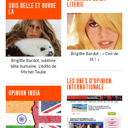
LITERIE
SOIS BELLE ET OUVRE
LA
Brigitte Bardot : « Ciel de
lit ! »
Brigitte Bardot, sublime
bête humaine. L’édito de
Michel Taube
LES UNES D'OPINION
INTERNATIONALE
OPINION INDIA