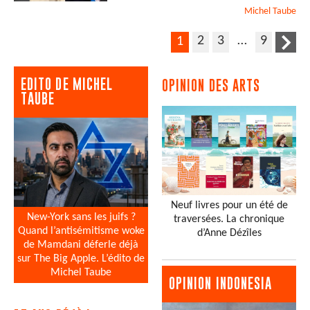
Michel
Taube
2
3
…
9
1
EDITO DE MICHEL
OPINION DES ARTS
TAUBE
Neuf livres pour un été de
New-York sans les juifs ?
traversées. La chronique
Quand l’antisémitisme woke
d’Anne Dézîles
de Mamdani déferle déjà
sur The Big Apple. L’édito de
Michel Taube
OPINION INDONESIA