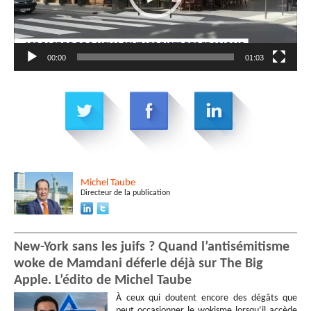
00:00
01:03
Michel
Taube
Directeur de la publication
New-York sans les juifs ? Quand l’antisémitisme
woke de Mamdani déferle déjà sur The Big
Apple. L’édito de Michel Taube
À ceux qui doutent encore des dégâts que
peut occasionner le wokisme lorsqu’il accède