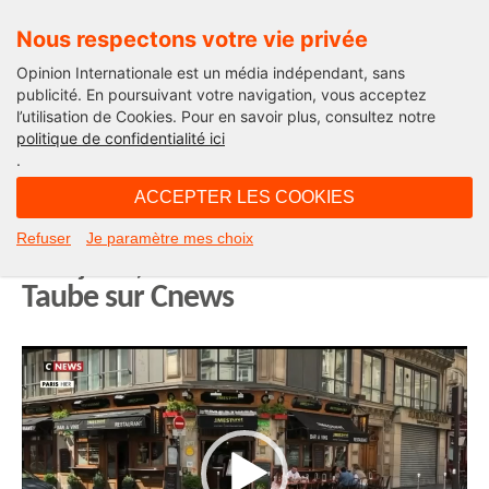
Nous respectons votre vie privée
Opinion Internationale est un média indépendant, sans
publicité. En poursuivant votre navigation, vous acceptez
l’utilisation de Cookies. Pour en savoir plus, consultez notre
Edito
politique de confidentialité ici
.
07H25 - samedi 30 mai 2026
ACCEPTER LES COOKIES
Les BAD-Food ou la bonne bouffe
Refuser
Je paramètre mes choix
française, il faut choisir ! Michel
Taube sur Cnews
Lecteur
vidéo