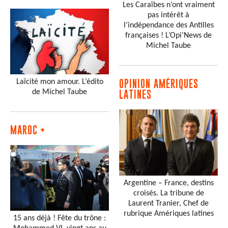
Les Caraïbes n’ont vraiment
pas intérêt à
l’indépendance des Antilles
françaises ! L’Opi’News de
Michel Taube
Laïcité mon amour. L’édito
OPINION AMÉRIQUES
de Michel Taube
LATINES
MAROC +
Argentine – France, destins
croisés. La tribune de
Laurent Tranier, Chef de
rubrique Amériques latines
15 ans déjà ! Fête du trône :