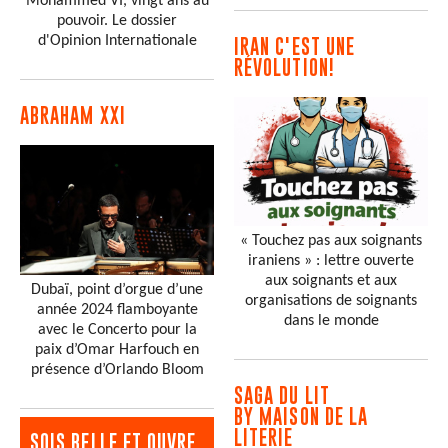
Mohammed VI, vingt ans au
pouvoir. Le dossier
d'Opinion Internationale
IRAN C'EST UNE
RÉVOLUTION!
ABRAHAM XXI
« Touchez pas aux soignants
iraniens » : lettre ouverte
aux soignants et aux
Dubaï, point d’orgue d’une
organisations de soignants
année 2024 flamboyante
dans le monde
avec le Concerto pour la
paix d’Omar Harfouch en
présence d’Orlando Bloom
SAGA DU LIT
BY MAISON DE LA
LITERIE
SOIS BELLE ET OUVRE