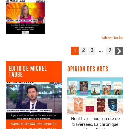
Michel
Taube
2
3
…
9
1
EDITO DE MICHEL
OPINION DES ARTS
TAUBE
Neuf livres pour un été de
Soyons solidaires avec la
traversées. La chronique