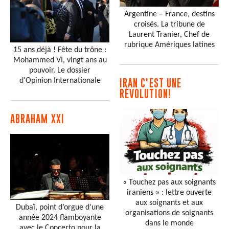
Argentine – France, destins
croisés. La tribune de
Laurent Tranier, Chef de
rubrique Amériques latines
15 ans déjà ! Fête du trône :
Mohammed VI, vingt ans au
pouvoir. Le dossier
d'Opinion Internationale
IRAN C'EST UNE
RÉVOLUTION!
ABRAHAM XXI
« Touchez pas aux soignants
iraniens » : lettre ouverte
aux soignants et aux
Dubaï, point d’orgue d’une
organisations de soignants
année 2024 flamboyante
dans le monde
avec le Concerto pour la