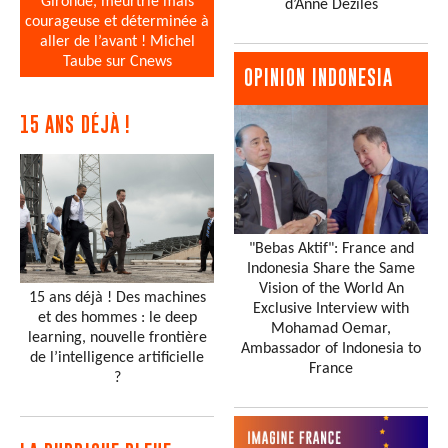
Gironde, meurtrie mais
d’Anne Dézîles
courageuse et déterminée à
aller de l’avant ! Michel
Taube sur Cnews
OPINION INDONESIA
15 ANS DÉJÀ !
"Bebas Aktif": France and
Indonesia Share the Same
Vision of the World An
15 ans déjà ! Des machines
Exclusive Interview with
et des hommes : le deep
Mohamad Oemar,
learning, nouvelle frontière
Ambassador of Indonesia to
de l’intelligence artificielle
France
?