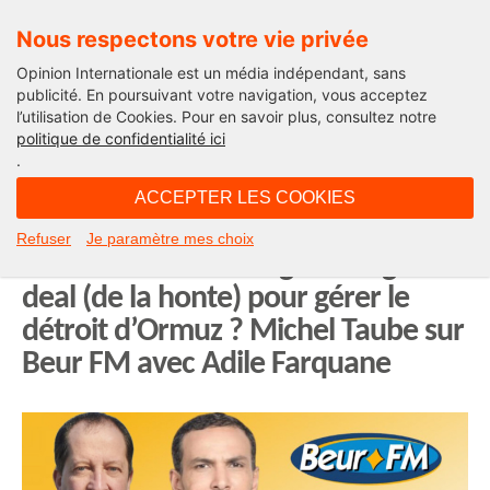
Nous respectons votre vie privée
Opinion Internationale est un média indépendant, sans
publicité. En poursuivant votre navigation, vous acceptez
l’utilisation de Cookies. Pour en savoir plus, consultez notre
Edito
politique de confidentialité ici
.
07H12 - mardi 26 mai 2026
ACCEPTER LES COOKIES
Trump et les Gardiens de la
Refuser
Je paramètre mes choix
Révolution vont-ils signer un grand
deal (de la honte) pour gérer le
détroit d’Ormuz ? Michel Taube sur
Beur FM avec Adile Farquane