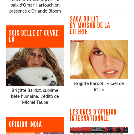
paix d’Omar Harfouch en
présence d’Orlando Bloom
SAGA DU LIT
BY MAISON DE LA
LITERIE
SOIS BELLE ET OUVRE
LA
Brigitte Bardot : « Ciel de
lit ! »
Brigitte Bardot, sublime
bête humaine. L’édito de
Michel Taube
LES UNES D'OPINION
INTERNATIONALE
OPINION INDIA