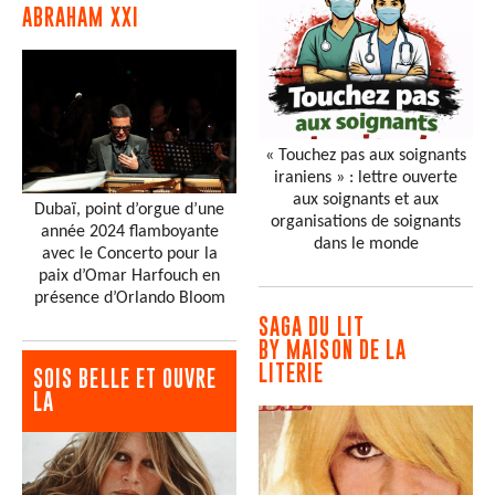
ABRAHAM XXI
« Touchez pas aux soignants
iraniens » : lettre ouverte
aux soignants et aux
Dubaï, point d’orgue d’une
organisations de soignants
année 2024 flamboyante
dans le monde
avec le Concerto pour la
paix d’Omar Harfouch en
présence d’Orlando Bloom
SAGA DU LIT
BY MAISON DE LA
LITERIE
SOIS BELLE ET OUVRE
LA