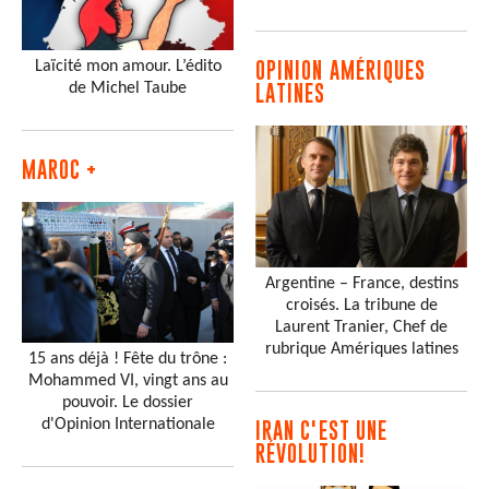
Laïcité mon amour. L’édito
OPINION AMÉRIQUES
de Michel Taube
LATINES
MAROC +
Argentine – France, destins
croisés. La tribune de
Laurent Tranier, Chef de
rubrique Amériques latines
15 ans déjà ! Fête du trône :
Mohammed VI, vingt ans au
pouvoir. Le dossier
d'Opinion Internationale
IRAN C'EST UNE
RÉVOLUTION!