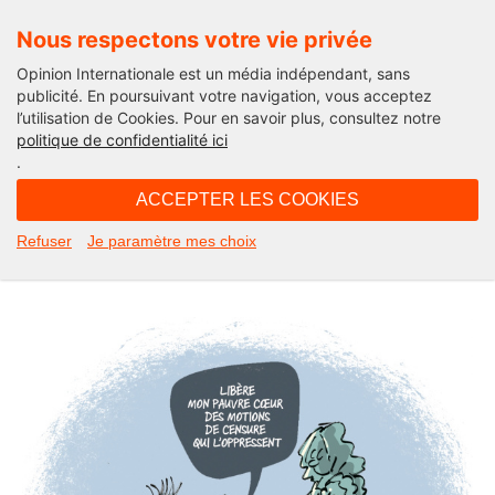
Nous respectons votre vie privée
Opinion Internationale est un média indépendant, sans
publicité. En poursuivant votre navigation, vous acceptez
l’utilisation de Cookies. Pour en savoir plus, consultez notre
Actu'Folies
politique de confidentialité ici
.
15H50 - jeudi 20 février 2025
ACCEPTER LES COOKIES
Bayrou sous d’autres cieux.
Refuser
Je paramètre mes choix
L’Actu’Folies d’Hector