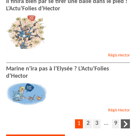
Il finira bien par se tirer une balle dans le pied !
L’Actu’Folies d’Hector
Régis
Hector
Marine n’ira pas à l’Elysée ? L’Actu’Folies
d’Hector
Régis
Hector
2
3
…
9
1