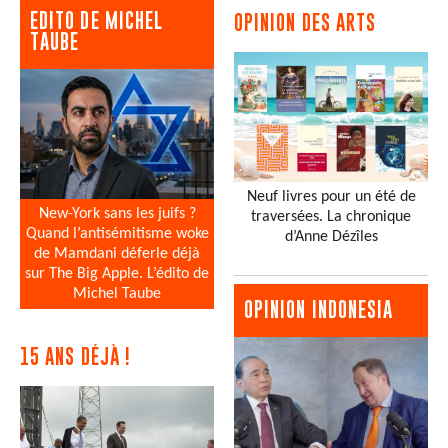
EDITO DE MICHEL
OPINION DES ARTS
TAUBE
Neuf livres pour un été de
New-York sans les juifs ?
traversées. La chronique
Quand l’antisémitisme woke
d’Anne Dézîles
de Mamdani déferle déjà
sur The Big Apple. L’édito de
Michel Taube
OPINION INDONESIA
15 ANS DÉJÀ !