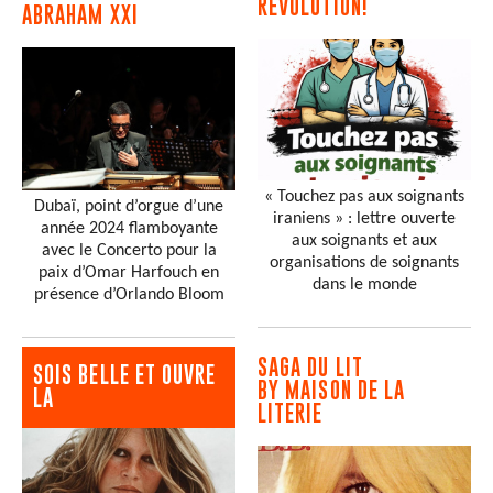
RÉVOLUTION!
ABRAHAM XXI
« Touchez pas aux soignants
Dubaï, point d’orgue d’une
iraniens » : lettre ouverte
année 2024 flamboyante
aux soignants et aux
avec le Concerto pour la
organisations de soignants
paix d’Omar Harfouch en
dans le monde
présence d’Orlando Bloom
SAGA DU LIT
SOIS BELLE ET OUVRE
BY MAISON DE LA
LA
LITERIE