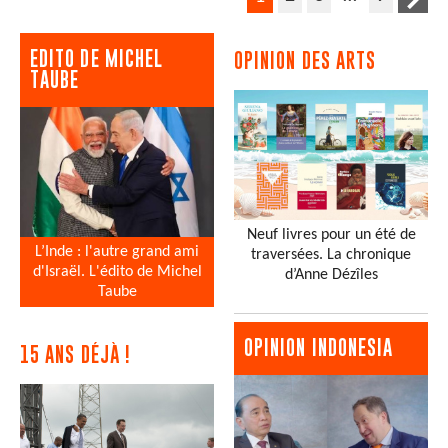
EDITO DE MICHEL
OPINION DES ARTS
TAUBE
Neuf livres pour un été de
L’Inde : l'autre grand ami
traversées. La chronique
d'Israël. L'édito de Michel
d’Anne Dézîles
Taube
OPINION INDONESIA
15 ANS DÉJÀ !