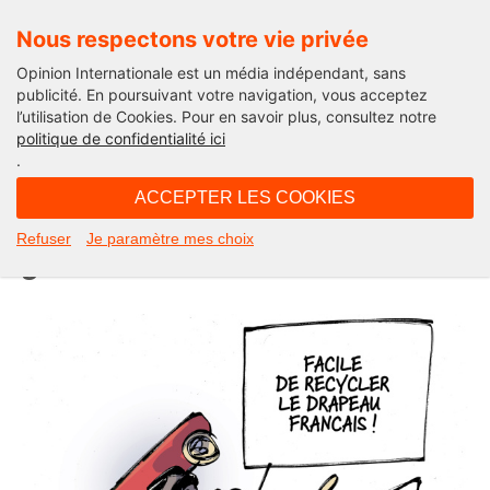
Nous respectons votre vie privée
Opinion Internationale est un média indépendant, sans
publicité. En poursuivant votre navigation, vous acceptez
l’utilisation de Cookies. Pour en savoir plus, consultez notre
Actu'Folies
politique de confidentialité ici
.
19H46 - vendredi 29 novembre 2024
ACCEPTER LES COOKIES
L’armée française persona non
Refuser
Je paramètre mes choix
grata. L’Actu’Folies d’Hector