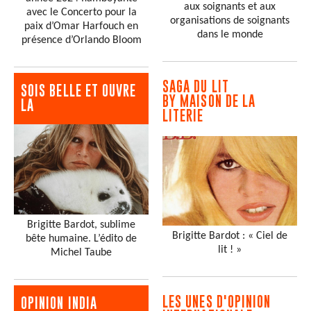
aux soignants et aux
avec le Concerto pour la
organisations de soignants
paix d’Omar Harfouch en
dans le monde
présence d’Orlando Bloom
SAGA DU LIT
SOIS BELLE ET OUVRE
BY MAISON DE LA
LA
LITERIE
Brigitte Bardot, sublime
Brigitte Bardot : « Ciel de
bête humaine. L’édito de
lit ! »
Michel Taube
LES UNES D'OPINION
OPINION INDIA