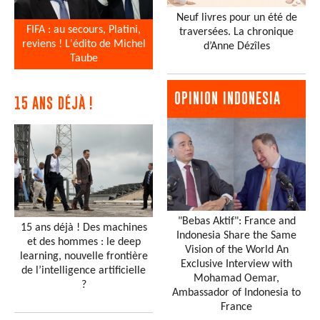
Neuf livres pour un été de
FIFA : au secours, Platini,
traversées. La chronique
reviens ! L'édito de Michel
d’Anne Dézîles
Taube
OPINION INDONESIA
15 ANS DÉJÀ !
"Bebas Aktif": France and
15 ans déjà ! Des machines
Indonesia Share the Same
et des hommes : le deep
Vision of the World An
learning, nouvelle frontière
Exclusive Interview with
de l’intelligence artificielle
Mohamad Oemar,
?
Ambassador of Indonesia to
France