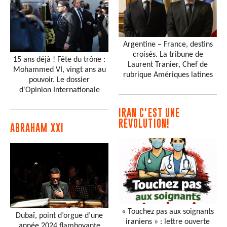
Argentine – France, destins
croisés. La tribune de
15 ans déjà ! Fête du trône :
Laurent Tranier, Chef de
Mohammed VI, vingt ans au
rubrique Amériques latines
pouvoir. Le dossier
d'Opinion Internationale
IRAN C'EST UNE
RÉVOLUTION!
ABRAHAM XXI
« Touchez pas aux soignants
Dubaï, point d’orgue d’une
iraniens » : lettre ouverte
année 2024 flamboyante