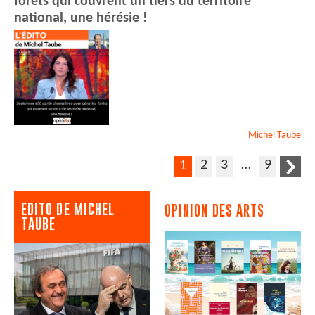
forêts qui couvrent un tiers du territoire
national, une hérésie !
Michel
Taube
2
3
…
9
1
EDITO DE MICHEL
OPINION DES ARTS
TAUBE