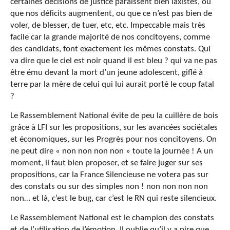
certaines décisions de justice paraissent bien laxistes, ou
que nos déficits augmentent, ou que ce n’est pas bien de
voler, de blesser, de tuer, etc, etc. Impeccable mais très
facile car la grande majorité de nos concitoyens, comme
des candidats, font exactement les mêmes constats. Qui
va dire que le ciel est noir quand il est bleu ? qui va ne pas
être ému devant la mort d’un jeune adolescent, giflé à
terre par la mère de celui qui lui aurait porté le coup fatal
?
Le Rassemblement National évite de peu la cuillère de bois
grâce à LFI sur les propositions, sur les avancées sociétales
et économiques, sur les Progrès pour nos concitoyens. On
ne peut dire « non non non non » toute la journée ! A un
moment, il faut bien proposer, et se faire juger sur ses
propositions, car la France Silencieuse ne votera pas sur
des constats ou sur des simples non ! non non non non
non… et là, c’est le bug, car c’est le RN qui reste silencieux.
Le Rassemblement National est le champion des constats
et de l’utilisation de l’émotion. Il oublie qu’il y a pire que