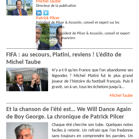
Michel
Taube
Directeur de la publication
Patrick
Pilcer
Président de Pilcer & Associés, conseil et expert sur les
marchés financiers
Patrick Pilcer, Président de Pilcer & Associés, conseil et expert
sur les marchés financiers
FIFA : au secours, Platini, reviens ! L’édito de
Michel Taube
N’y a-t-il qu’en France que l’on abandonne ses
légendes ? Michel Platini fut le plus grand
joueur de l’histoire du football français. Puis il
gravit, un à un, tous les échelons jusqu’à…
Michel
Taube
Et la chanson de l’été est… We Will Dance Again
de Boy George. La chronique de Patrick Pilcer
Chaque été cherche son tube. Quelques notes
faciles à retenir. Un refrain que l’on fredonne
sans toujours en comprendre les paroles. Un