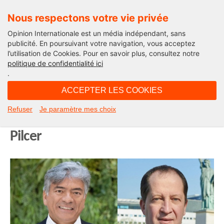
Nous respectons votre vie privée
Opinion Internationale est un média indépendant, sans
publicité. En poursuivant votre navigation, vous acceptez
l’utilisation de Cookies. Pour en savoir plus, consultez notre
Edito
politique de confidentialité ici
.
12H05 - jeudi 2 mai 2024
ACCEPTER LES COOKIES
La France Silencieuse en a ras-le-bol
Refuser
Je paramètre mes choix
! L’édito de Michel Taube et Patrick
Pilcer