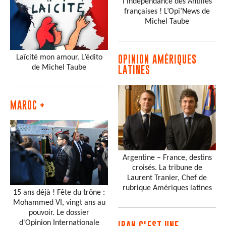
l’indépendance des Antilles
françaises ! L’Opi’News de
Michel Taube
Laïcité mon amour. L’édito
OPINION AMÉRIQUES
de Michel Taube
LATINES
MAROC +
Argentine – France, destins
croisés. La tribune de
Laurent Tranier, Chef de
rubrique Amériques latines
15 ans déjà ! Fête du trône :
Mohammed VI, vingt ans au
pouvoir. Le dossier
d'Opinion Internationale
IRAN C'EST UNE