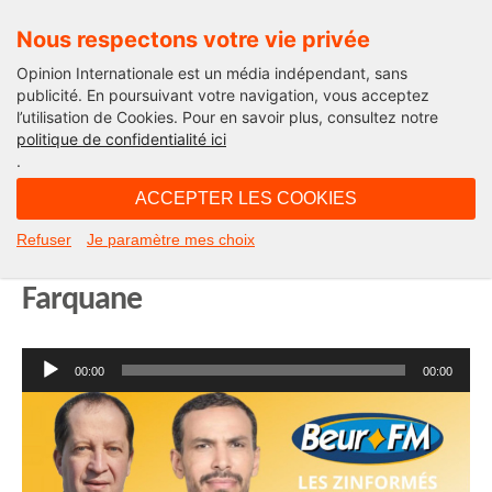
Nous respectons votre vie privée
Opinion Internationale est un média indépendant, sans
publicité. En poursuivant votre navigation, vous acceptez
l’utilisation de Cookies. Pour en savoir plus, consultez notre
Dans les médias
politique de confidentialité ici
.
10H02 - mercredi 17 avril 2024
ACCEPTER LES COOKIES
« Vive Paris 2024 ! » – Michel
Refuser
Je paramètre mes choix
Taube sur Beur FM avec Adile
Farquane
Lecteur
00:00
00:00
audio