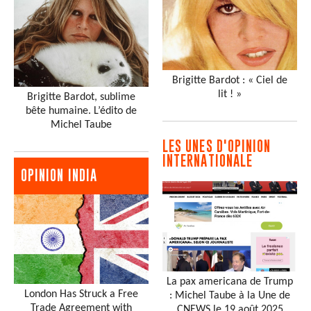
Brigitte Bardot : « Ciel de
lit ! »
Brigitte Bardot, sublime
bête humaine. L’édito de
Michel Taube
LES UNES D'OPINION
INTERNATIONALE
OPINION INDIA
La pax americana de Trump
London Has Struck a Free
: Michel Taube à la Une de
Trade Agreement with
CNEWS le 19 août 2025