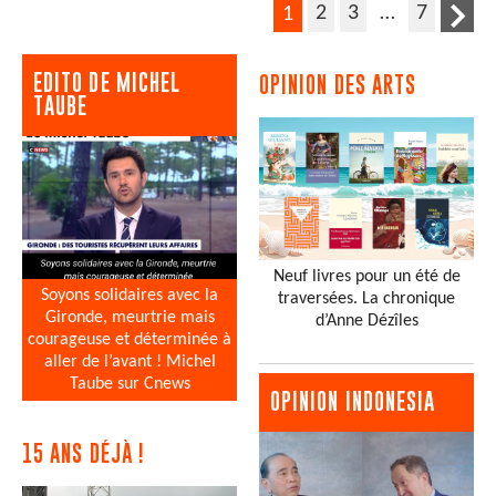
2
3
…
7
1
EDITO DE MICHEL
OPINION DES ARTS
TAUBE
Neuf livres pour un été de
Soyons solidaires avec la
traversées. La chronique
Gironde, meurtrie mais
d’Anne Dézîles
courageuse et déterminée à
aller de l’avant ! Michel
Taube sur Cnews
OPINION INDONESIA
15 ANS DÉJÀ !