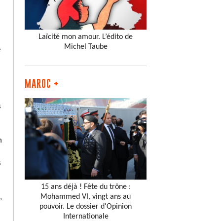
Laïcité mon amour. L’édito de
Michel Taube
e
MAROC +
s
n
s
15 ans déjà ! Fête du trône :
Mohammed VI, vingt ans au
,
pouvoir. Le dossier d'Opinion
Internationale