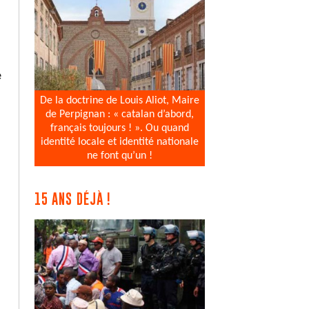
e
De la doctrine de Louis Aliot, Maire
de Perpignan : « catalan d’abord,
français toujours ! ». Ou quand
identité locale et identité nationale
ne font qu’un !
15 ANS DÉJÀ !