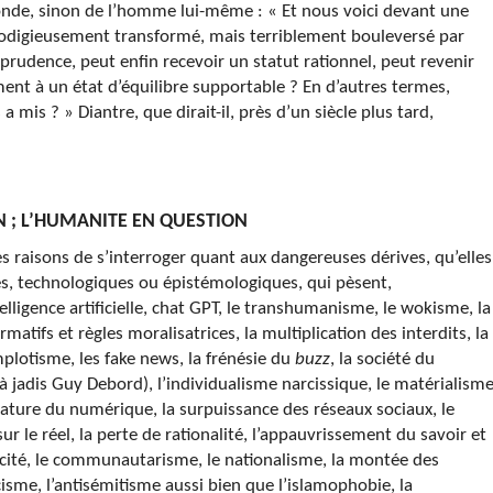
monde, sinon de l’homme lui-même : « Et nous voici devant une
 prodigieusement transformé, mais terriblement bouleversé par
prudence, peut enfin recevoir un statut rationnel, peut revenir
ent à un état d’équilibre supportable ? En d’autres termes,
s a mis ? » Diantre, que dirait-il, près d’un siècle plus tard,
ON ; L’HUMANITE EN QUESTION
es raisons de s’interroger quant aux dangereuses dérives, qu’elles
ues, technologiques ou épistémologiques, qui pèsent,
elligence artificielle, chat GPT, le transhumanisme, le wokisme, la
matifs et règles moralisatrices, la multiplication des interdits, la
mplotisme, les fake news, la frénésie du
buzz
, la société du
jà jadis Guy Debord), l’individualisme narcissique, le matérialism
tature du numérique, la surpuissance des réseaux sociaux, le
r le réel, la perte de rationalité, l’appauvrissement du savoir et
aïcité, le communautarisme, le nationalisme, la montée des
cisme, l’antisémitisme aussi bien que l’islamophobie, la