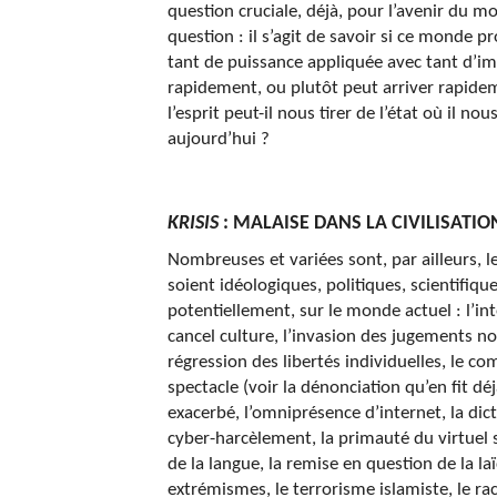
question cruciale, déjà, pour l’avenir du 
question : il s’agit de savoir si ce monde
tant de puissance appliquée avec tant d’im
rapidement, ou plutôt peut arriver rapidem
l’esprit peut-il nous tirer de l’état où il nou
aujourd’hui ?
KRISIS
: MALAISE DANS LA CIVILISATI
Nombreuses et variées sont, par ailleurs, l
soient idéologiques, politiques, scientifiq
potentiellement, sur le monde actuel : l’int
cancel culture, l’invasion des jugements nor
régression des libertés individuelles, le co
spectacle (voir la dénonciation qu’en fit dé
exacerbé, l’omniprésence d’internet, la dic
cyber-harcèlement, la primauté du virtuel su
de la langue, la remise en question de la l
extrémismes, le terrorisme islamiste, le ra