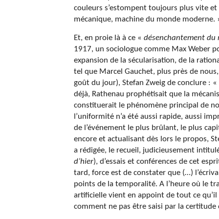
couleurs s’estompent toujours plus vite et s
mécanique, machine du monde moderne. 
Et, en proie là à ce «
désenchantement du
1917, un sociologue comme Max Weber pour 
expansion de la sécularisation, de la ration
tel que Marcel Gauchet, plus près de nous,
goût du jour), Stefan Zweig de conclure : 
déjà, Rathenau prophétisait que la mécanis
constituerait le phénomène principal de n
l’uniformité n’a été aussi rapide, aussi imp
de l’événement le plus brûlant, le plus cap
encore et actualisant dès lors le propos, S
a rédigée, le recueil, judicieusement intitu
d’hier
), d’essais et conférences de cet espr
tard, force est de constater que (…) l’écriv
points de la temporalité. A l’heure où le t
artificielle vient en appoint de tout ce qu’
comment ne pas être saisi par la certitude q