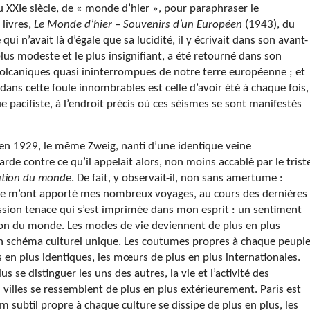
au XXIe siècle, de « monde d’hier », pour paraphraser le
 livres,
Le Monde d’hier – Souvenirs d’un Européen
(1943), du
ui n’avait là d’égale que sa lucidité, il y écrivait dans son avant-
us modeste et le plus insignifiant, a été retourné dans son
 volcaniques quasi ininterrompues de notre terre européenne ; et
dans cette foule innombrables est celle d’avoir été à chaque fois,
e pacifiste, à l’endroit précis où ces séismes se sont manifestés
 en 1929, le même Zweig, nanti d’une identique veine
arde contre ce qu’il appelait alors, non moins accablé par le trist
sation du mond
e. De fait, y observait-il, non sans amertume :
e m’ont apporté mes nombreux voyages, au cours des dernières
ssion tenace qui s’est imprimée dans mon esprit : un sentiment
tion du monde. Les modes de vie deviennent de plus en plus
 un schéma culturel unique. Les coutumes propres à chaque peupl
 en plus identiques, les mœurs de plus en plus internationales.
s se distinguer les uns des autres, la vie et l’activité des
lles se ressemblent de plus en plus extérieurement. Paris est
m subtil propre à chaque culture se dissipe de plus en plus, les