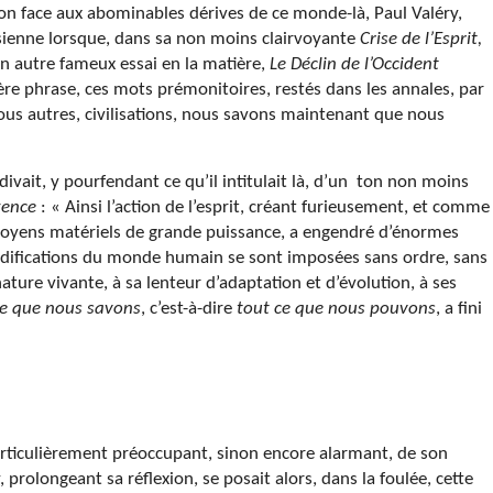
sion face aux abominables dérives de ce monde-là, Paul Valéry,
t sienne lorsque, dans sa non moins clairvoyante
Crise de l’Esprit,
n autre fameux essai en la matière,
Le Déclin de l’Occident
ière phrase, ces mots prémonitoires, restés dans les annales, par
 Nous autres, civilisations, nous savons maintenant que nous
divait, y pourfendant ce qu’il intitulait là, d’un ton non moins
igence
: « Ainsi l’action de l’esprit, créant furieusement, et comme
moyens matériels de grande puissance, a engendré d’énormes
odifications du monde humain se sont imposées sans ordre, sans
ature vivante, à sa lenteur d’adaptation et d’évolution, à ses
ce que nous savons
, c’est-à-dire
tout ce que nous pouvons
, a fini
articulièrement préoccupant, sinon encore alarmant, de son
, prolongeant sa réflexion, se posait alors, dans la foulée, cette