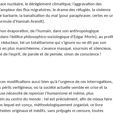
nace nucléaire, le dérèglement climatique, l’aggravation des
’ampleur des flux migratoires, le drame des réfugiés, la violence
e barbarie, la banalisation du mal (pour paraphraser, certes en u
 formule d’Hannah Arendt).
 sinon évaporation, de l’humain, dans son anthropologique
dans l’édifice philosophico-sociologique d’Edgar Morin), au profi
 réducteur, tel un totalitarisme qui s’ignore ou ne dit pas son
us en plus manichéenne, s’avance masqué, sournois et silencieux,
é de l’esprit, de parole et de pensée, sinon de conscience !
 ces modifications aussi bien qu’à l’urgence de ces interrogations,
périls vertigineux, où la société actuelle semble en crise et la
use nécessité de
repenser l’humanisme
et même, plus
ain au centre du monde
: tel est précisément, afin de mieux faire
ans lequel est conçu, méthodologiquement organisé, ce livre
textes originaux et inédits, sans préjugés ni censure, toutes