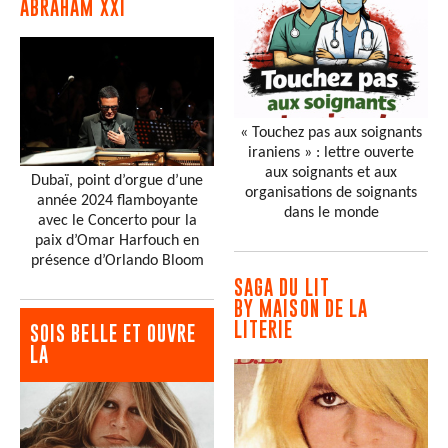
ABRAHAM XXI
« Touchez pas aux soignants
iraniens » : lettre ouverte
aux soignants et aux
Dubaï, point d’orgue d’une
organisations de soignants
année 2024 flamboyante
dans le monde
avec le Concerto pour la
paix d’Omar Harfouch en
présence d’Orlando Bloom
SAGA DU LIT
BY MAISON DE LA
LITERIE
SOIS BELLE ET OUVRE
LA