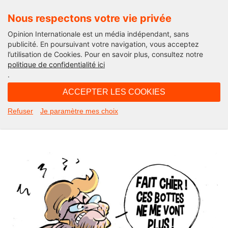
Nous respectons votre vie privée
Opinion Internationale est un média indépendant, sans
publicité. En poursuivant votre navigation, vous acceptez
l’utilisation de Cookies. Pour en savoir plus, consultez notre
Actu'Folies
politique de confidentialité ici
.
11H51 - vendredi 26 janvier 2024
ACCEPTER LES COOKIES
Les bottes de Fesneau. L’Actu’folies
Refuser
Je paramètre mes choix
d’Hector