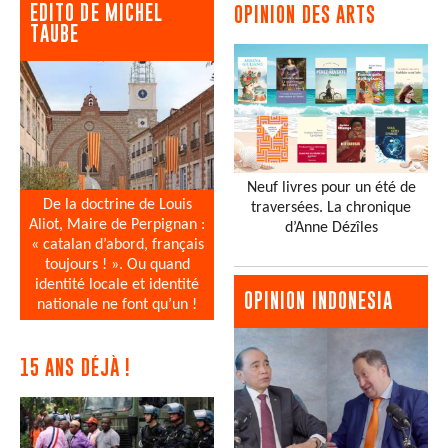
EDITO DE MICHEL
OPINION DES ARTS
TAUBE
Neuf livres pour un été de
De la doctrine de Louis
traversées. La chronique
Aliot, Maire de Perpignan :
d’Anne Dézîles
« catalan d’abord, français
toujours ! ». Ou quand
identité locale et identité
OPINION INDONESIA
nationale ne font qu’un !
15 ANS DÉJÀ !