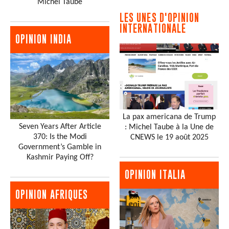
Michel Taube
LES UNES D'OPINION
INTERNATIONALE
OPINION INDIA
La pax americana de Trump
Seven Years After Article
: Michel Taube à la Une de
370: Is the Modi
CNEWS le 19 août 2025
Government’s Gamble in
Kashmir Paying Off?
OPINION ITALIA
OPINION AFRIQUES