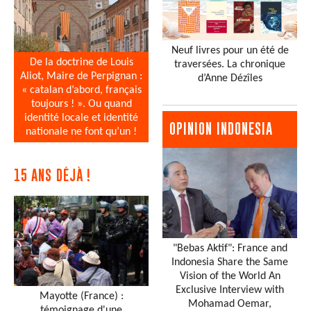
Neuf livres pour un été de
De la doctrine de Louis
traversées. La chronique
Aliot, Maire de Perpignan :
d’Anne Dézîles
« catalan d’abord, français
toujours ! ». Ou quand
identité locale et identité
OPINION INDONESIA
nationale ne font qu’un !
15 ANS DÉJÀ !
"Bebas Aktif": France and
Indonesia Share the Same
Vision of the World An
Exclusive Interview with
Mayotte (France) :
Mohamad Oemar,
témoignage d'une