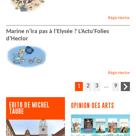
Régis
Hector
Marine n’ira pas à l’Elysée ? L’Actu’Folies
d’Hector
Régis
Hector
2
3
…
9
1
EDITO DE MICHEL
OPINION DES ARTS
TAUBE