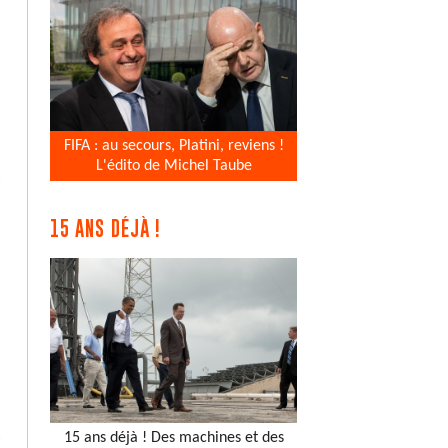
FIFA : au secours, Platini, reviens !
L'édito de Michel Taube
15 ANS DÉJÀ !
15 ans déjà ! Des machines et des