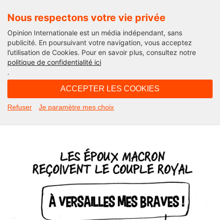
Nous respectons votre vie privée
Opinion Internationale est un média indépendant, sans
publicité. En poursuivant votre navigation, vous acceptez
l’utilisation de Cookies. Pour en savoir plus, consultez notre
Actu'Folies
politique de confidentialité ici
.
09H11 - jeudi 21 septembre 2023
ACCEPTER LES COOKIES
Les rois maudits… L’Actu’Folies
Refuser
Je paramètre mes choix
d’Hector