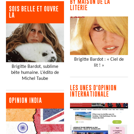
BY MAISON DE LA
LITERIE
SOIS BELLE ET OUVRE
LA
Brigitte Bardot : « Ciel de
lit ! »
Brigitte Bardot, sublime
bête humaine. L’édito de
Michel Taube
LES UNES D'OPINION
INTERNATIONALE
OPINION INDIA