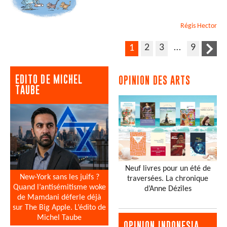
Régis
Hector
2
3
…
9
1
EDITO DE MICHEL
OPINION DES ARTS
TAUBE
Neuf livres pour un été de
New-York sans les juifs ?
traversées. La chronique
Quand l’antisémitisme woke
d’Anne Dézîles
de Mamdani déferle déjà
sur The Big Apple. L’édito de
Michel Taube
OPINION INDONESIA