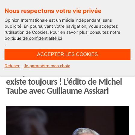
Nous respectons votre vie privée
Opinion Internationale est un média indépendant, sans
publicité. En poursuivant votre navigation, vous acceptez
l’utilisation de Cookies. Pour en savoir plus, consultez notre
Opinion Amériques Latines
politique de confidentialité ici
.
02H27 - jeudi 9 février 2023
ACCEPTER LES COOKIES
Mario Vargas Llosa à l’Académie
Refuser
Je paramètre mes choix
Française ou la France-monde
existe toujours ! L’édito de Michel
Taube avec Guillaume Asskari