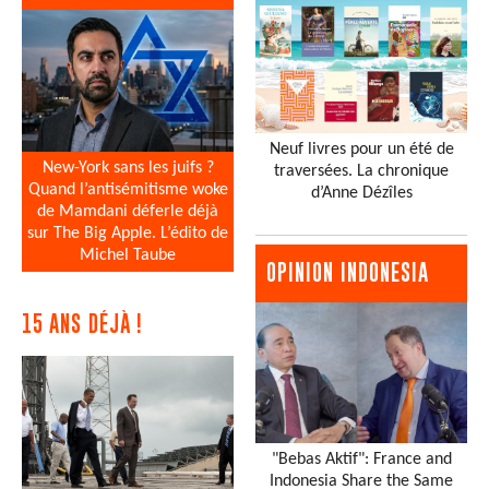
Neuf livres pour un été de
New-York sans les juifs ?
traversées. La chronique
Quand l’antisémitisme woke
d’Anne Dézîles
de Mamdani déferle déjà
sur The Big Apple. L’édito de
Michel Taube
OPINION INDONESIA
15 ANS DÉJÀ !
"Bebas Aktif": France and
Indonesia Share the Same