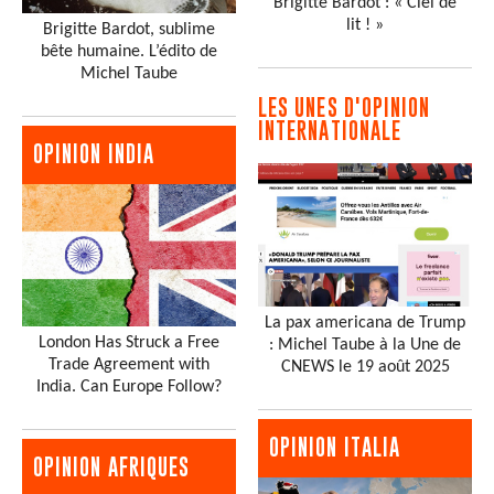
Brigitte Bardot : « Ciel de
lit ! »
Brigitte Bardot, sublime
bête humaine. L’édito de
Michel Taube
LES UNES D'OPINION
INTERNATIONALE
OPINION INDIA
La pax americana de Trump
London Has Struck a Free
: Michel Taube à la Une de
Trade Agreement with
CNEWS le 19 août 2025
India. Can Europe Follow?
OPINION ITALIA
OPINION AFRIQUES