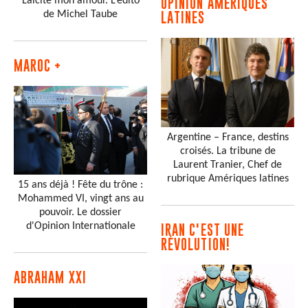
Laïcité mon amour. L’édito
OPINION AMÉRIQUES
de Michel Taube
LATINES
MAROC +
Argentine – France, destins
croisés. La tribune de
Laurent Tranier, Chef de
rubrique Amériques latines
15 ans déjà ! Fête du trône :
Mohammed VI, vingt ans au
pouvoir. Le dossier
d'Opinion Internationale
IRAN C'EST UNE
RÉVOLUTION!
ABRAHAM XXI