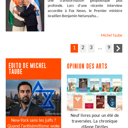
une transformation géopolitique plus
profonde. Lors d’une récente interview
accordée à Fox News, le Premier ministre
israélien Benjamin Netanyahu…
Michel
Taube
2
3
…
9
1
EDITO DE MICHEL
OPINION DES ARTS
TAUBE
Neuf livres pour un été de
New-York sans les juifs ?
traversées. La chronique
Quand l’antisémitisme woke
d’Anne Dézîles