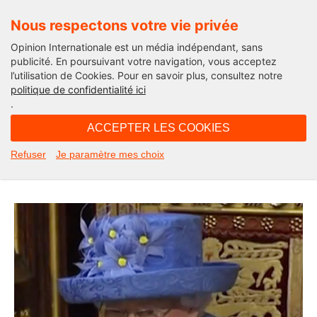
Nous respectons votre vie privée
Opinion Internationale est un média indépendant, sans
publicité. En poursuivant votre navigation, vous acceptez
l’utilisation de Cookies. Pour en savoir plus, consultez notre
Edito
politique de confidentialité ici
.
05H55 - vendredi 9 septembre 2022
ACCEPTER LES COOKIES
La Reine est morte ! Vive le Roi !
Refuser
Je paramètre mes choix
L’édito de Michel Taube