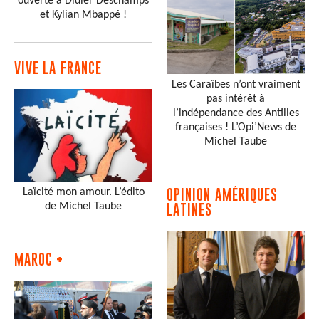
ouverte à Didier Deschamps
et Kylian Mbappé !
VIVE LA FRANCE
Les Caraïbes n’ont vraiment
pas intérêt à
l’indépendance des Antilles
françaises ! L’Opi’News de
Michel Taube
Laïcité mon amour. L’édito
OPINION AMÉRIQUES
de Michel Taube
LATINES
MAROC +