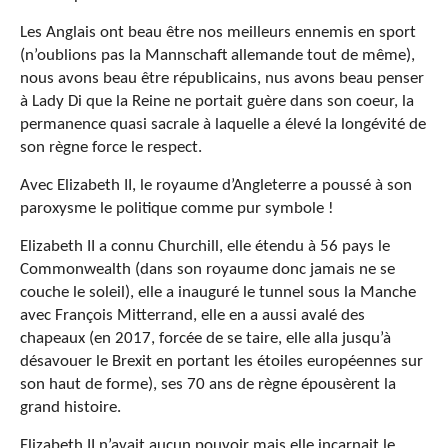
Les Anglais ont beau être nos meilleurs ennemis en sport
(n’oublions pas la Mannschaft allemande tout de même),
nous avons beau être républicains, nus avons beau penser
à Lady Di que la Reine ne portait guère dans son coeur, la
permanence quasi sacrale à laquelle a élevé la longévité de
son règne force le respect.
Avec Elizabeth II, le royaume d’Angleterre a poussé à son
paroxysme le politique comme pur symbole !
Elizabeth II a connu Churchill, elle étendu à 56 pays le
Commonwealth (dans son royaume donc jamais ne se
couche le soleil), elle a inauguré le tunnel sous la Manche
avec François Mitterrand, elle en a aussi avalé des
chapeaux (en 2017, forcée de se taire, elle alla jusqu’à
désavouer le Brexit en portant les étoiles européennes sur
son haut de forme), ses 70 ans de règne épousèrent la
grand histoire.
Elizabeth II n’avait aucun pouvoir mais elle incarnait le