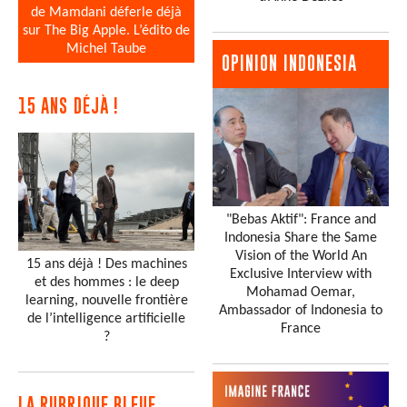
de Mamdani déferle déjà
sur The Big Apple. L’édito de
Michel Taube
OPINION INDONESIA
15 ANS DÉJÀ !
"Bebas Aktif": France and
Indonesia Share the Same
Vision of the World An
15 ans déjà ! Des machines
Exclusive Interview with
et des hommes : le deep
Mohamad Oemar,
learning, nouvelle frontière
Ambassador of Indonesia to
de l’intelligence artificielle
France
?
LA RUBRIQUE BLEUE