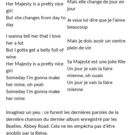
Mais elle change de jour en
Her Majesty is a pretty nice
jour
girl
But she changes from day to
Je veux lui dire que je l’aime
day
beaucoup
I wanna tell her that I love
Mais je dois avoir un ventre
her a lot
plein de vin
But I gotta get a belly full of
wine
Sa Majesté est une jolie fille
Her Majesty is a pretty nice
Un jour je vais la faire
girl
mienne, oh ouais
Someday I’m gonna make
Un jour je vais la faire
her mine, oh yeah
mienne
Someday I’m gonna make
her mine
Imaginez un peu : ce furent les dernières paroles de la
dernière chanson du dernier album enregistré par les
Beatles, Abbey Road. Cela ne les empêcha pas d’être
anoblis par la Reine.