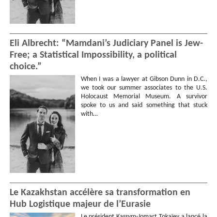
Eli Albrecht: “Mamdani’s Judiciary Panel is Jew-
Free; a Statistical Impossibility, a political
choice.”
When I was a lawyer at Gibson Dunn in D.C.,
we took our summer associates to the U.S.
Holocaust Memorial Museum. A survivor
spoke to us and said something that stuck
with…
Le Kazakhstan accélère sa transformation en
Hub Logistique majeur de l’Eurasie
Le président Kassym-Jomart Tokaïev a lancé la