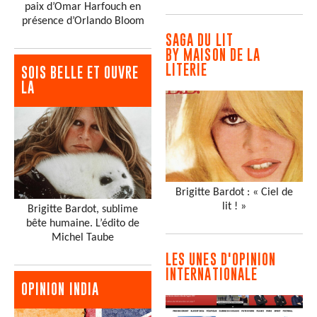
paix d’Omar Harfouch en
présence d’Orlando Bloom
SAGA DU LIT
BY MAISON DE LA
LITERIE
SOIS BELLE ET OUVRE
LA
Brigitte Bardot : « Ciel de
lit ! »
Brigitte Bardot, sublime
bête humaine. L’édito de
Michel Taube
LES UNES D'OPINION
INTERNATIONALE
OPINION INDIA