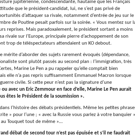
posture jupitérienne, condescendante, hautaine que les Français
tude que le président-candidat, lui, ne s’est pas privé de
portunités d’attaquer sa rivale, notamment d’entrée de jeu sur le
bre de Poutine pesait parfois sur la soirée. « Vous mentez sur l
urs reprises. Mais paradoxalement, le président sortant a moins
sa rivale sur l’Europe, principale pierre d’achoppement de son
ont trop de téléspectateurs attendaient un KO debout.
 le mérite d’aborder des sujets rarement évoqués (dépendance,
onaliste sont plutôt passés au second plan : l’immigration, très
Certes, Marine Le Pen a pu rappeler qu’elle comptait bien
, mais elle n’a pas repris suffisamment Emmanuel Macron lorsque
guerre civile. Si cette peur n’est pas la signature d’une
 ou avec un Eric Zemmour en face d’elle, Marine Le Pen aurait
s êtes le Président de la soumission ».
dans l’histoire des débats présidentiels. Même les petites phrase
rite » pour l’une ; « avec la Russie vous parlez à votre banquier 
pas au Touquet tout de même »…
and débat de second tour n’est pas épuisée et s’il ne faudrait