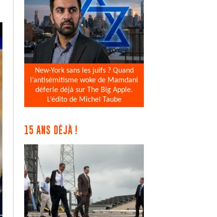
New-York sans les juifs ? Quand
l’antisémitisme woke de Mamdani
déferle déjà sur The Big Apple.
L’édito de Michel Taube
15 ANS DÉJÀ !