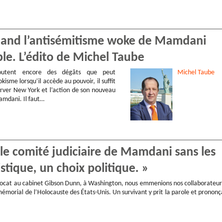
Quand l’antisémitisme woke de Mamdani
ple. L’édito de Michel Taube
utent encore des dégâts que peut
Michel
Taube
kisme lorsqu’il accède au pouvoir, il suffit
rver New York et l’action de son nouveau
mdani. Il faut…
, le comité judiciaire de Mamdani sans les
istique, un choix politique. »
avocat au cabinet Gibson Dunn, à Washington, nous emmenions nos collaborateur
morial de l’Holocauste des États-Unis. Un survivant y prit la parole et prononç