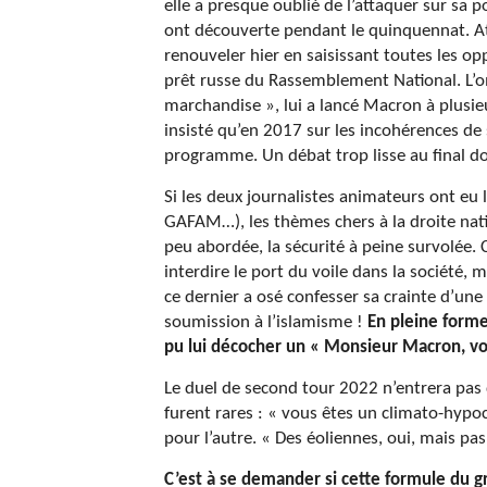
elle a presque oublié de l’attaquer sur sa 
ont découverte pendant le quinquennat. Atti
renouveler hier en saisissant toutes les op
prêt russe du Rassemblement National. L’om
marchandise », lui a lancé Macron à plusie
insisté qu’en 2017 sur les incohérences de 
programme. Un débat trop lisse au final d
Si les deux journalistes animateurs ont eu
GAFAM…), les thèmes chers à la droite nati
peu abordée, la sécurité à peine survolée. 
interdire le port du voile dans la société
ce dernier a osé confesser sa crainte d’une 
soumission à l’islamisme !
En pleine forme
pu lui décocher un « Monsieur Macron, vou
Le duel de second tour 2022 n’entrera pas 
furent rares : « vous êtes un climato-hypoc
pour l’autre. « Des éoliennes, oui, mais 
C’est à se demander si cette formule du gr