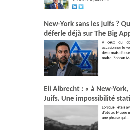
Directeur de la publication
New-York sans les juifs ? 
déferle déjà sur The Big Ap
À ceux qui do
occasionner le wo
désormais d’obse
maire, Zohran Ma
Eli Albrecht : « à New-York
Juifs. Une impossibilité stat
Lorsque j’étais 
d’été au Musée mé
une phrase qui…