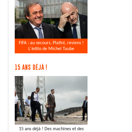
FIFA : au secours, Platini, reviens !
L'édito de Michel Taube
15 ANS DÉJÀ !
15 ans déjà ! Des machines et des