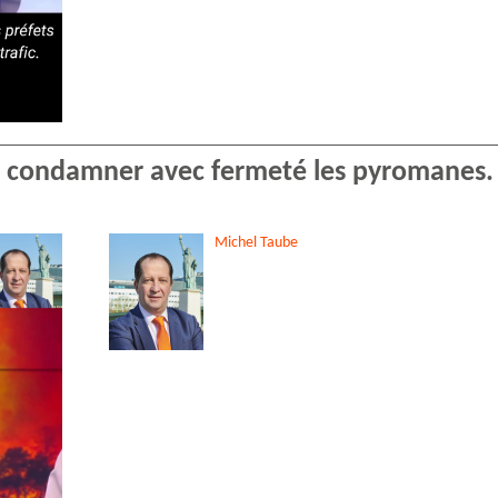
ait condamner avec fermeté les pyromanes.
Michel
Taube