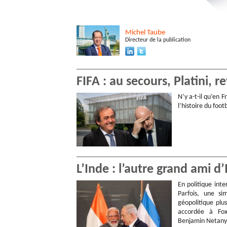
Michel
Taube
Directeur de la publication
FIFA : au secours, Platini, r
N’y a-t-il qu’en 
l’histoire du foot
L’Inde : l’autre grand ami d
En politique inte
Parfois, une si
géopolitique plu
accordée à Fox
Benjamin Netan