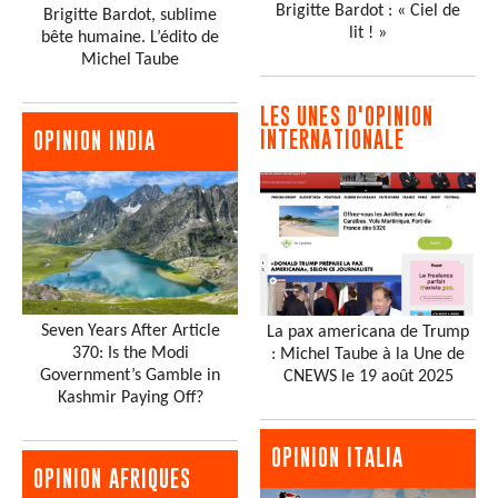
Brigitte Bardot : « Ciel de
Brigitte Bardot, sublime
lit ! »
bête humaine. L’édito de
Michel Taube
LES UNES D'OPINION
INTERNATIONALE
OPINION INDIA
Seven Years After Article
La pax americana de Trump
370: Is the Modi
: Michel Taube à la Une de
Government’s Gamble in
CNEWS le 19 août 2025
Kashmir Paying Off?
OPINION ITALIA
OPINION AFRIQUES