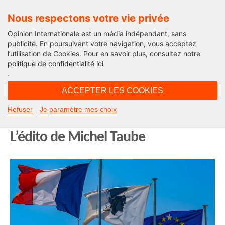
Nous respectons votre vie privée
Opinion Internationale est un média indépendant, sans
publicité. En poursuivant votre navigation, vous acceptez
l’utilisation de Cookies. Pour en savoir plus, consultez notre
Edito
politique de confidentialité ici
.
13H11 - jeudi 17 mars 2022
ACCEPTER LES COOKIES
La Corse ne sera pas le laboratoire
Refuser
Je paramètre mes choix
des erreurs d’Emmanuel Macron.
L’édito de Michel Taube