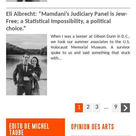
Eli Albrecht: “Mamdani’s Judiciary Panel is Jew-
Free; a Statistical Impossibility, a political
choice.”
When I was a lawyer at Gibson Dunn in D.C.,
we took our summer associates to the U.S.
Holocaust Memorial Museum. A survivor
spoke to us and said something that stuck
with…
2
3
…
9
1
EDITO DE MICHEL
OPINION DES ARTS
TAUBE