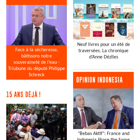
Neuf livres pour un été de
Face à la sécheresse,
traversées. La chronique
bâtissons notre
d’Anne Dézîles
souveraineté de l’eau -
Triubune du député Philippe
Schreck
OPINION INDONESIA
15 ANS DÉJÀ !
"Bebas Aktif": France and
Indonesia Share the Same