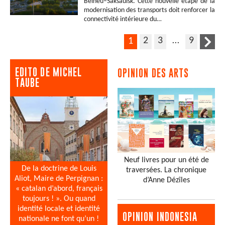
Beineu–Saksaulsk. Cette nouvelle étape de la
modernisation des transports doit renforcer la
connectivité intérieure du…
2
3
…
9
1
EDITO DE MICHEL
OPINION DES ARTS
TAUBE
Neuf livres pour un été de
De la doctrine de Louis
traversées. La chronique
Aliot, Maire de Perpignan :
d’Anne Dézîles
« catalan d’abord, français
toujours ! ». Ou quand
identité locale et identité
OPINION INDONESIA
nationale ne font qu’un !