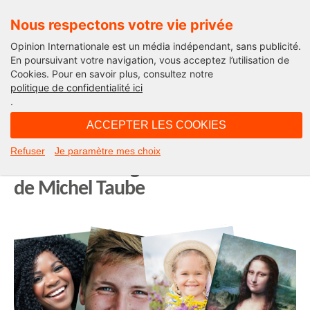
Nous respectons votre vie privée
Opinion Internationale est un média indépendant, sans publicité.
En poursuivant votre navigation, vous acceptez l’utilisation de
Cookies. Pour en savoir plus, consultez notre
Edito
politique de confidentialité ici
.
13H47 - lundi 14 mars 2022
ACCEPTER LES COOKIES
Bas les masques, vive les sourires…
Refuser
Je paramètre mes choix
et à demain la grise mine ! L’édito
de Michel Taube