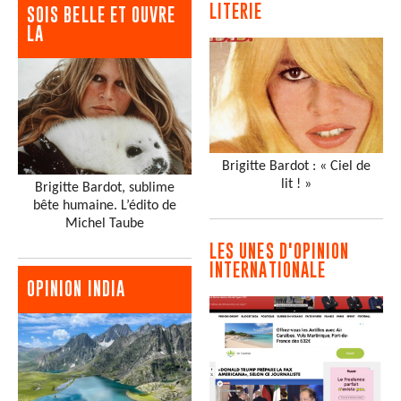
LITERIE
SOIS BELLE ET OUVRE
LA
Brigitte Bardot : « Ciel de
lit ! »
Brigitte Bardot, sublime
bête humaine. L’édito de
Michel Taube
LES UNES D'OPINION
INTERNATIONALE
OPINION INDIA