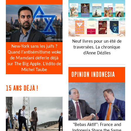
Neuf livres pour un été de
New-York sans les juifs ?
traversées. La chronique
Quand l’antisémitisme woke
d’Anne Dézîles
de Mamdani déferle déjà
sur The Big Apple. L’édito de
Michel Taube
OPINION INDONESIA
15 ANS DÉJÀ !
"Bebas Aktif": France and
Indonesia Share the Same