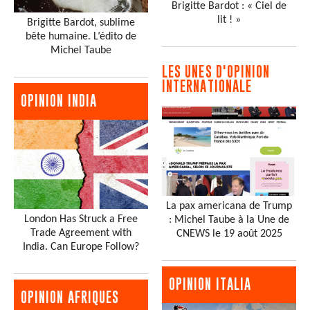
Brigitte Bardot : « Ciel de
lit ! »
Brigitte Bardot, sublime
bête humaine. L’édito de
Michel Taube
LES UNES D'OPINION
INTERNATIONALE
OPINION INDIA
La pax americana de Trump
London Has Struck a Free
: Michel Taube à la Une de
Trade Agreement with
CNEWS le 19 août 2025
India. Can Europe Follow?
OPINION ITALIA
OPINION AFRIQUES