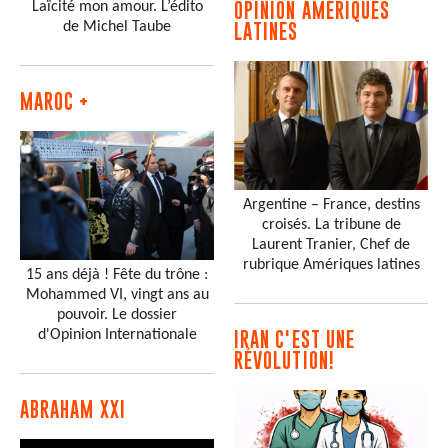
Laïcité mon amour. L’édito
OPINION AMÉRIQUES
de Michel Taube
LATINES
MAROC +
Argentine – France, destins
croisés. La tribune de
Laurent Tranier, Chef de
rubrique Amériques latines
15 ans déjà ! Fête du trône :
Mohammed VI, vingt ans au
pouvoir. Le dossier
d'Opinion Internationale
IRAN C'EST UNE
RÉVOLUTION!
ABRAHAM XXI