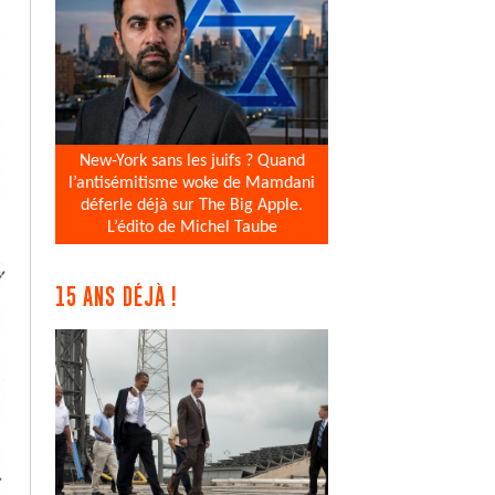
New-York sans les juifs ? Quand
l’antisémitisme woke de Mamdani
déferle déjà sur The Big Apple.
L’édito de Michel Taube
15 ANS DÉJÀ !